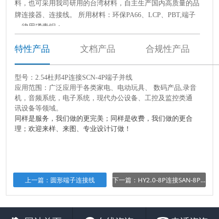
料，也可采用我司研用的台湾材料，自主生产国内高质量的品
牌连接器、连接线。 所用材料：环保PA66、LCP、PBT,端子
一律用磷青铜；
2.线材可采用：PVC类：UL1007、UL1571、UL1672、
特性产品
文档产品
合规性产品
UL2464 UL2468、UL1015CCC 聚氯乙烯类：RV-90 硅橡胶
类：UL3239、UL3132、UL3135 铁弗龙类：UL1131、
UL1332。
型号：2.54杜邦4P连接SCN-4P端子并线
3.线材颜色：各种单色线（黑、红、橙、黄、绿、蓝、棕、
应用范围：广泛应用于各类家电、电动玩具、 数码产品,录音
紫、灰、白）、注条线（黄注绿、橙注黑、白注黑、红注黑、
机，音频系统，电子系统，现代办公设备、工控及监控类通
讯设备等领域。
黄注黑、蓝注黑等），具体颜色可根据客户需求可定制！
同样是服务，我们做的更完美；同样是收费，我们做的更合
理；欢迎来样、来图、专业设计订做！
上一篇：圆形端子连接线
下一篇：HY2.0-8P连接SAN-8P端子并线