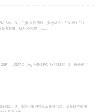
64-13）(二)耐久性测试（参考标准：EIA-364-09）
标准：EIA-364-20）(五...
），SMT类（eg:MINI PCI EXPRESS） 2、按外观可
做好固定。3、注意不要同时开启多种电器。若是经常使用
为其接入连...