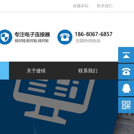
收藏本站
联系我们
关于捷镁
联系我们