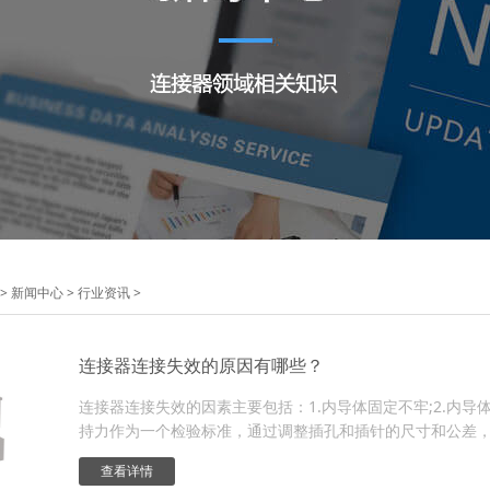
>
新闻中心
>
行业资讯
>
连接器连接失效的原因有哪些？
连接器连接失效的因素主要包括：1.内导体固定不牢;2.内
持力作为一个检验标准，通过调整插孔和插针的尺寸和公差，以
查看详情