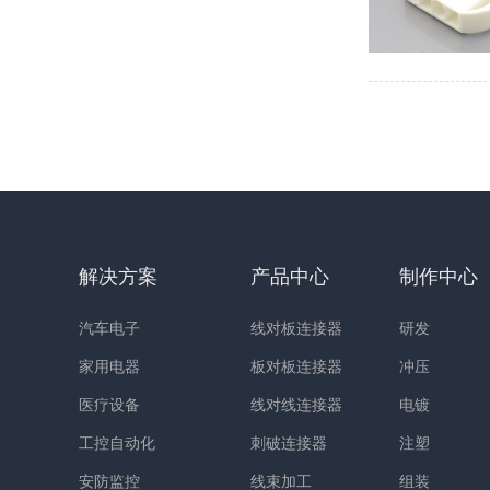
解决方案
产品中心
制作中心
汽车电子
线对板连接器
研发
家用电器
板对板连接器
冲压
医疗设备
线对线连接器
电镀
工控自动化
刺破连接器
注塑
安防监控
线束加工
组装