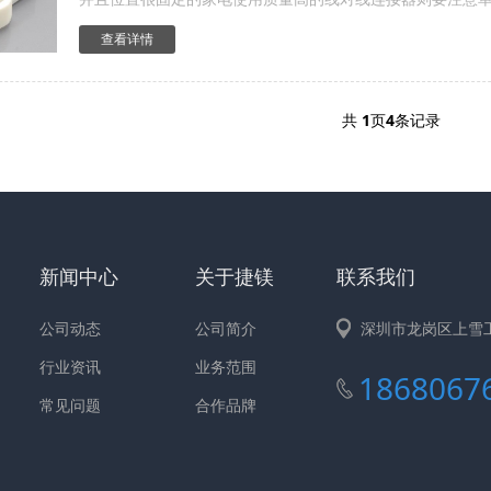
查看详情
共
1
页
4
条记录
新闻中心
关于捷镁
联系我们
公司动态
公司简介
深圳市龙岗区上雪
行业资讯
业务范围
1868067
常见问题
合作品牌