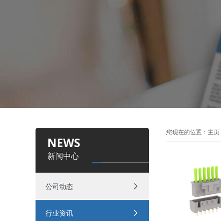
您现在的位置：
主页
NEWS
新闻中心
公司动态
行业资讯