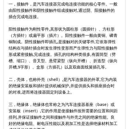
一，接触件，是汽车连接器完成电连接功能的核心零件。一般
由阳性接触件和阴性接触件组成接触对,通过阴、阳接触件的
插合完成电连接。
阳性接触件为刚性零件,其形状为圆柱形（圆插针）、方柱形
（方插针）或扁平形（插片）。阳性接触件一般由黄铜、磷青
铜制成。阴性接触件即插孔,是接触对的关键零件,它依靠弹性
结构在与插针插合时发生弹性变形而产生弹性力与阳性接触件
形成紧密接触,完成连接。插孔的结构种类很多,有圆筒型（劈
槽、缩口）、音叉型、悬臂梁型（纵向开槽）、折迭型（纵向
开槽,9字形）、盒形（方插孔）以及双曲面线簧插孔等。
二，壳体，也称外壳（shell）,是汽车连接器的外罩,它为内装
的绝缘安装板和插针提供机械保护,并提供插头和插座插合时
的对准,进而将连接器固定到设备上。
三，绝缘体，绝缘体也常称之为汽车连接器基座（base）或
安装板（insert）,它的作用是使接触件按所需要的位置和间距
排列,并保证接触件之间和接触件与外壳之间的绝缘性能。良
好的绝缘电阻、耐电压性能以及易加工性是选择绝缘材料加工