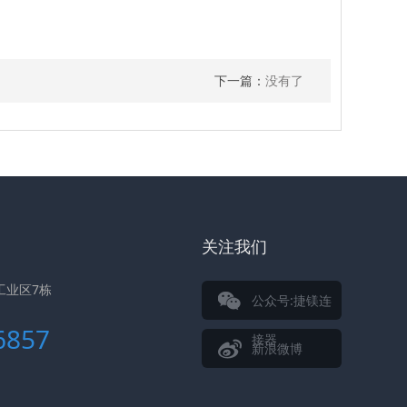
下一篇：
没有了
关注我们
工业区7栋
公众号:捷镁连
6857
接器
新浪微博