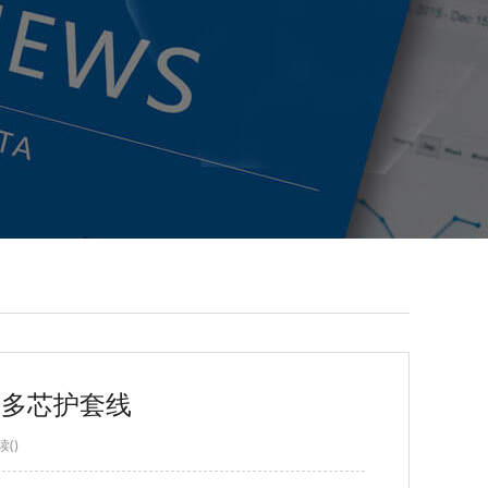
-8P多芯护套线
读(
)